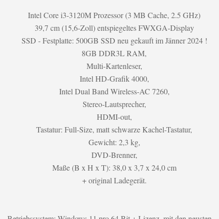
Intel Core i3-3120M Prozessor (3 MB Cache, 2.5 GHz)
39,7 cm (15,6-Zoll) entspiegeltes FWXGA-Display
SSD - Festplatte: 500GB SSD neu gekauft im Jänner 2024 !
8GB DDR3L RAM,
Multi-Kartenleser,
Intel HD-Grafik 4000,
Intel Dual Band Wireless-AC 7260,
Stereo-Lautsprecher,
HDMI-out,
Tastatur: Full-Size, matt schwarze Kachel-Tastatur,
Gewicht: 2,3 kg,
DVD-Brenner,
Maße (B x H x T): 38,0 x 3,7 x 24,0 cm
+ original Ladegerät.
Betriebssystem: Windows 11 pro 64 Bit + Lizenz, mit den neusten